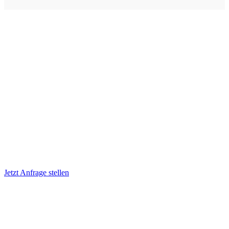
Dolmetschertechnik mieten
Lassen Sie sich persönlich von uns beraten. Wir
helfen Ihnen gerne weiter.
Jetzt Anfrage stellen