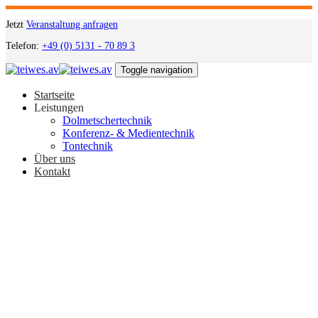
Links
Zum
überspringen
Inhalt
Jetzt
Veranstaltung anfragen
springen
Telefon:
+49 (0) 5131 - 70 89 3
Toggle navigation
Startseite
Leistungen
Dolmetschertechnik
Konferenz- & Medientechnik
Tontechnik
Über uns
Kontakt